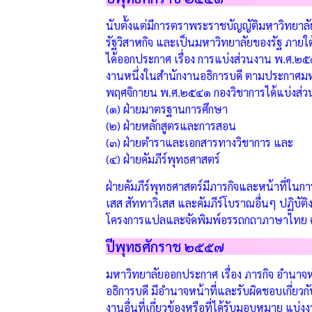
นับตั้งแต่มีการตราพระราชบัญญัติมหาวิทยา
รัฐวิสาหกิจ และเป็นมหาวิทยาลัยของรัฐ ภายใ
ได้ออกประกาศ เรื่อง การแบ่งส่วนงาน พ.ศ.๒
งานหนึ่งในสำนักงานอธิการบดี ตามประกาศมห
พฤศจิกายน พ.ศ.๒๕๔๑ กองวิชาการได้แบ่งส่วน
(๑) ฝ่ายมาตรฐานการศึกษา
(๒) ฝ่ายหลักสูตรและการสอน
(๓) ฝ่ายตำราและเอกสารทางวิชาการ และ
(๔) ฝ่ายคัมภีร์พุทธศาสตร์
ฝ่ายคัมภีร์พุทธศาสตร์มีภารกิจและหน้าที่ในก
เสส สัททาวิเสส และคัมภีร์โบราณอื่นๆ ปฏิบัติ
โครงการแปลและจัดพิมพ์อรรถกถาภาษาไทย ฉ
ปีพุทธศักราช ๒๕๕๗
มหาวิทยาลัยออกประกาศ เรื่อง ภารกิจ อำนาจ
อธิการบดี มีอำนาจหน้าที่และรับผิดชอบเกี่ย
งานอื่นที่เกี่ยวข้องหรือที่ได้รับมอบหมาย แบ่