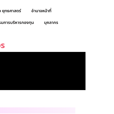
ิจ ยุทธศาสตร์
อำนาจหน้าที่
มการบริหารกองทุน
บุคลากร
จร