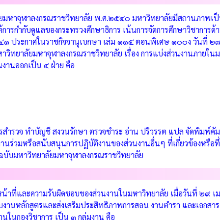
ลัยมหาจุฬาลงกรณราชวิทยาลัย พ.ศ.๒๕๔๐ มหาวิทยาลัยมีสถานภาพเป็นน
ต้การกำกับดูแลของกระทรวงศึกษาธิการ เน้นการจัดการศึกษาวิชาการด้า
๕๔๑ ประกาศในราชกิจจานุเบกษา เล่ม ๑๑๕ ตอนพิเศษ ๑๐๐ง วันที่ ๒๗ 
าวิทยาลัยมหาจุฬาลงกรณราชวิทยาลัย เรื่อง การแบ่งส่วนงานภายในม
งานออกเป็น ๔ ฝ่าย คือ
ารสำรวจ ทำบัญชี สงวนรักษา ตรวจชำระ อ่าน ปริวรรต แปล จัดพิมพ์คัม
งานร่วมหรือสนับสนุนการปฏิบัติงานของส่วนงานอื่นๆ ที่เกี่ยวข้องหรือ
บับมหาวิทยาลัยมหาจุฬาลงกรณราชวิทยาลัย
หน้าที่และความรับผิดชอบของส่วนงานในมหาวิทยาลัย เมื่อวันที่ ๒๙
วกับงานหลักสูตรและส่งเสริมประสิทธิภาพการสอน งานตำรา และเอกสารท
งงานในกองวิชาการ เป็น ๓ กลุ่มงาน คือ