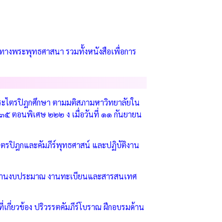
์ทางพระพุทธศาสนา รวมทั้งหนังสือเพื่อการ
นพระไตรปิฎกศึกษา ตามมติสภามหาวิทยาลัยใน
๓๕ ตอนพิเศษ ๒๒๒ ง เมื่อวันที่ ๑๑ กันยายน
ะไตรปิฎกและคัมภีร์พุทธศาสน์ และปฏิบัติงาน
ร งานงบประมาณ งานทะเบียนและสารสนเทศ
่เกี่ยวข้อง ปริวรรตคัมภีร์โบราณ ฝึกอบรมด้าน