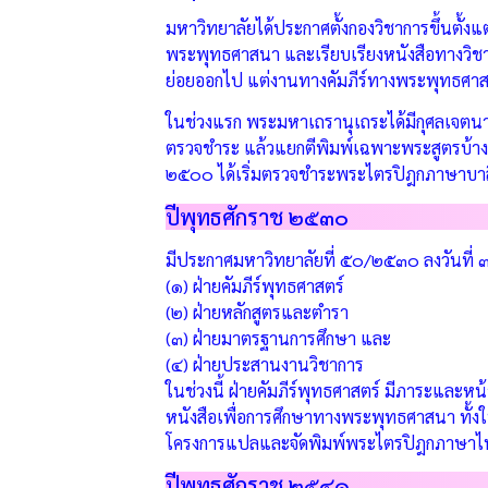
มหาวิทยาลัยได้ประกาศตั้งกองวิชาการขึ้นตั้งแต
พระพุทธศาสนา และเรียบเรียงหนังสือทางวิช
ย่อยออกไป แต่งานทางคัมภีร์ทางพระพุทธศาส
ในช่วงแรก พระมหาเถรานุเถระได้มีกุศลเจตน
ตรวจชำระ แล้วแยกตีพิมพ์เฉพาะพระสูตรบ้าง เ
๒๕๐๐ ได้เริ่มตรวจชำระพระไตรปิฎกภาษาบาล
ปีพุทธศักราช ๒๕๓๐
มีประกาศมหาวิทยาลัยที่ ๕๐/๒๕๓๐ ลงวันที่ 
(๑) ฝ่ายคัมภีร์พุทธศาสตร์
(๒) ฝ่ายหลักสูตรและตำรา
(๓) ฝ่ายมาตรฐานการศึกษา และ
(๔) ฝ่ายประสานงานวิชาการ
ในช่วงนี้ ฝ่ายคัมภีร์พุทธศาสตร์ มีภาระและ
หนังสือเพื่อการศึกษาทางพระพุทธศาสนา ทั้งในรู
โครงการแปลและจัดพิมพ์พระไตรปิฎกภาษาไท
ปีพุทธศักราช ๒๕๔๑