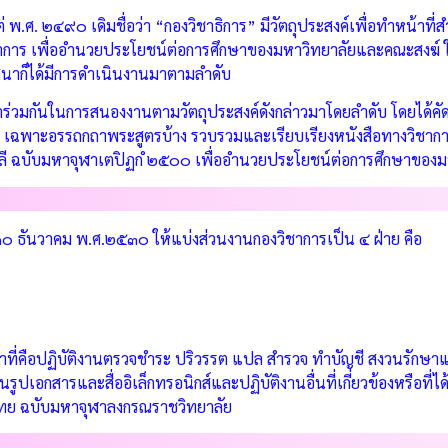
่ พ.ศ. ๒๔๙๐ เดิมชื่อว่า “กองวิชาธิการ” มีวัตถุประสงค์เพื่อทำหน้าที
าการ เพื่ออำนวยประโยชน์ต่อการศึกษาของมหาวิทยาลัยและคณะสงฆ์ ใน
นาก็ได้มีการดำเนินงานมาตามลำดับ
าร่วมกันในการสนองงานตามวัตถุประสงค์ดังกล่าวมาโดยลำดับ โดยได
ฉพาะอรรถกถาพระสูตรบ้าง รวบรวมและเรียบเรียงหนังสือทางวิชาการแล้
ี ฉบับมหาจุฬาเตปิฏกํ ๒๕๐๐ เพื่ออำนวยประโยชน์ต่อการศึกษาของ
๓๐ ธันวาคม พ.ศ.๒๕๓๐ ให้แบ่งส่วนงานกองวิชาการเป็น ๔ ฝ่าย คือ
หน้าที่คือปฏิบัติงานตรวจชำระ ปริวรรต แปล สำรวจ ทำบัญชี สงวนรักษา
ปเอกสารและสื่ออิเล็กทรอนิกส์และปฏิบัติงานอื่นที่เกี่ยวข้องหรือที่ไ
ย ฉบับมหาจุฬาลงกรณราชวิทยาลัย