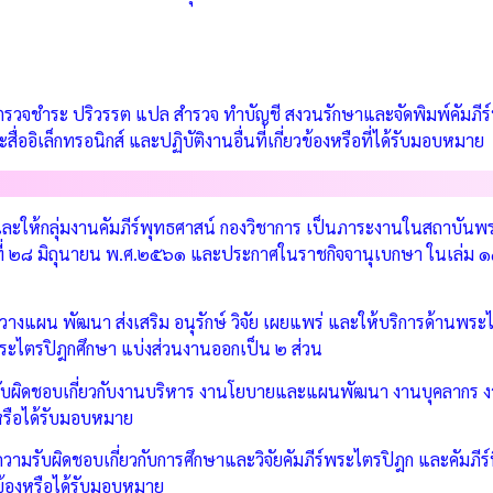
ารตรวจชำระ ปริวรรต แปล สำรวจ ทำบัญชี สงวนรักษาและจัดพิมพ์คัมภีร
อิเล็กทรอนิกส์ และปฏิบัติงานอื่นที่เกี่ยวข้องหรือที่ได้รับมอบหมาย
และให้กลุ่มงานคัมภีร์พุทธศาสน์ กองวิชาการ เป็นภาระงานในสถาบั
ดีที่ ๒๘ มิถุนายน พ.ศ.๒๕๖๑ และประกาศในราชกิจจานุเบกษา ในเล่ม ๑
วางแผน พัฒนา ส่งเสริม อนุรักษ์ วิจัย เผยแพร่ และให้บริการด้านพร
ันพระไตรปิฎกศึกษา แบ่งส่วนงานออกเป็น ๒ ส่วน
รับผิดชอบเกี่ยวกับงานบริหาร งานโยบายและแผนพัฒนา งานบุคลาก
งหรือได้รับมอบหมาย
ามรับผิดชอบเกี่ยวกับการศึกษาและวิจัยคัมภีร์พระไตรปิฎก และคัมภีร์ที
ยวข้องหรือได้รับมอบหมาย