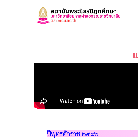
แ
ปีพุทธศักราช ๒๔๙๐