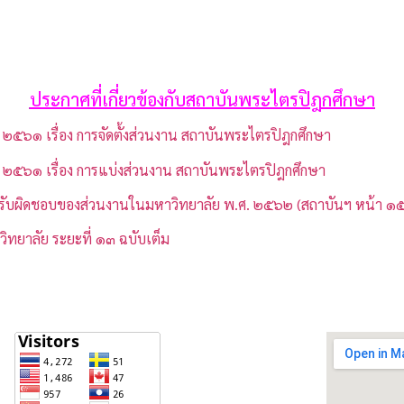
ประกาศที่เกี่ยวข้องกับสถาบันพระไตรปิฎกศึกษา
 ๒๕๖๑ เรื่อง การจัดตั้งส่วนงาน สถาบันพระไตรปิฎกศึกษา
น ๒๕๖๑ เรื่อง การแบ่งส่วนงาน สถาบันพระไตรปิฎกศึกษา
ามรับผิดชอบของส่วนงานในมหาวิทยาลัย พ.ศ. ๒๕๖๒ (สถาบันฯ หน้า ๑
ยาลัย ระยะที่ ๑๓ ฉบับเต็ม