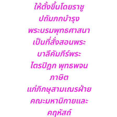
ให้ตั้งขึ้นโดยราชู
ปถัมภกบำรุง
พระบรมพุทธศาสนา
เป็นที่สั่งสอนพระ
บาลีคัมภีร์พระ
ไตรปิฎก พุทธพจน
ภาษิต
แก่ภิกษุสามเณรฝ่าย
คณะมหานิกายและ
คฤหัสถ์